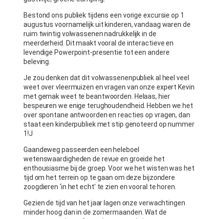
Bestond ons publiek tijdens een vorige excursie op 1
augustus voornamelijk uit kinderen, vandaag waren de
ruim twintig volwassenen nadrukkelijk in de
meerderheid. Dit maakt vooral de interactieve en
levendige Powerpoint-presentie tot een andere
beleving.
Je zou denken dat dit volwassenenpubliek al heel veel
weet over vleermuizen en vragen van onze expert Kevin
met gemak weet te beantwoorden. Helaas, hier
bespeuren we enige terughoudendheid. Hebben we het
over spontane antwoorden en reacties op vragen, dan
staat een kinderpubliek met stip genoteerd op nummer
1!J
Gaandeweg passeerden een heleboel
wetenswaardigheden de revue en groeide het
enthousiasme bij de groep. Voor we het wisten was het
tijd om het terrein op te gaan om deze bijzondere
zoogdieren ‘in het echt’ te zien en vooral te horen.
Gezien de tijd van het jaar lagen onze verwachtingen
minder hoog dan in de zomermaanden. Wat de