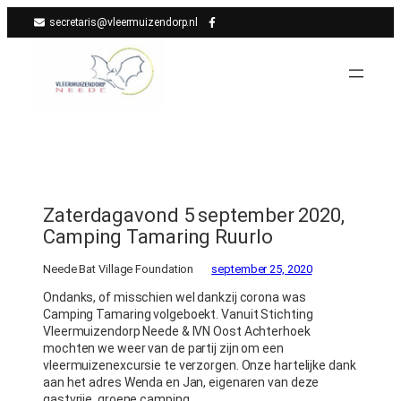
Ga
secretaris@vleermuizendorp.nl
naar
de
inhoud
Zaterdagavond 5 september 2020,
Camping Tamaring Ruurlo
Neede Bat Village Foundation
september 25, 2020
Ondanks, of misschien wel dankzij corona was
Camping Tamaring volgeboekt. Vanuit Stichting
Vleermuizendorp Neede & IVN Oost Achterhoek
mochten we weer van de partij zijn om een
vleermuizenexcursie te verzorgen. Onze hartelijke dank
aan het adres Wenda en Jan, eigenaren van deze
gastvrije, groene camping.