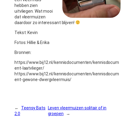
hebben zien
uitvliegen. Wat mooi
dat vleermuizen
daardoor zo interessant blijven!
Tekst: Kevin
Fotos: Hillie & Erika
Bronnen:
https://www.bij12.nl/kennisdocumenten/kennisdocum
ent-laatvlieger/
https://www.bij12.nl/kennisdocumenten/kennisdocum
ent-gewone-dwergvleermuis/
←
Teensy Bats
Leven vleermuizen solitair of in
2.0
groepen
→