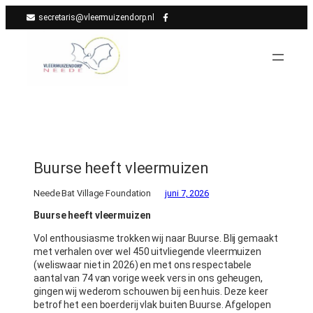
Ga
secretaris@vleermuizendorp.nl
naar
de
inhoud
Buurse heeft vleermuizen
Neede Bat Village Foundation
juni 7, 2026
Buurse heeft vleermuizen
Vol enthousiasme trokken wij naar Buurse. Blij gemaakt
met verhalen over wel 450 uitvliegende vleermuizen
(weliswaar niet in 2026) en met ons respectabele
aantal van 74 van vorige week vers in ons geheugen,
gingen wij wederom schouwen bij een huis. Deze keer
betrof het een boerderij vlak buiten Buurse. Afgelopen