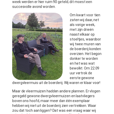
week werden er hier ruim 90 geteld; dit moest een
succesvolle avond worden.
Om kwart voor tien
zaten wij daar, net
als vorige week,
met zijn drieën
naast elkaar op
stoeltjes, waardoor
wij twee muren van
de boerderij konden
overzien. Het begon
donker te worden
en het was wat
bewolkt. Om 22.09
uur vertrok de
eerste gewone
dwergvleermuis uit de boerderij. Wij waren er klaar voor!
Maar de vleermuizen hadden andere plannen. Er vlogen
geregeld gewone dwergvleermuizen en laatvliegers
boven ons hoofd, maar meer dan één exemplaar
hebben wij niet uit de boerderij zien vertrekken. Waar
zou dat toch aan liggen? Dat was een vraag waar wij