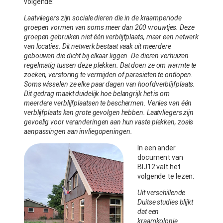
volgende:
Laatvliegers zijn sociale dieren die in de kraamperiode
groepen vormen van soms meer dan 200 vrouwtjes. Deze
groepen gebruiken niet één verblijfplaats, maar een netwerk
van locaties. Dit netwerk bestaat vaak uit meerdere
gebouwen die dicht bij elkaar liggen. De dieren verhuizen
regelmatig tussen deze plekken. Dat doen ze om warmte te
zoeken, verstoring te vermijden of parasieten te ontlopen.
Soms wisselen ze elke paar dagen van hoofdverblijfplaats.
Dit gedrag maakt duidelijk hoe belangrijk het is om
meerdere verblijfplaatsen te beschermen. Verlies van één
verblijfplaats kan grote gevolgen hebben. Laatvliegers zijn
gevoelig voor veranderingen aan hun vaste plekken, zoals
aanpassingen aan invliegopeningen.
In een ander
document van
BIJ12 valt het
volgende te lezen:
Uit verschillende
Duitse studies blijkt
dat een
kraamkolonie