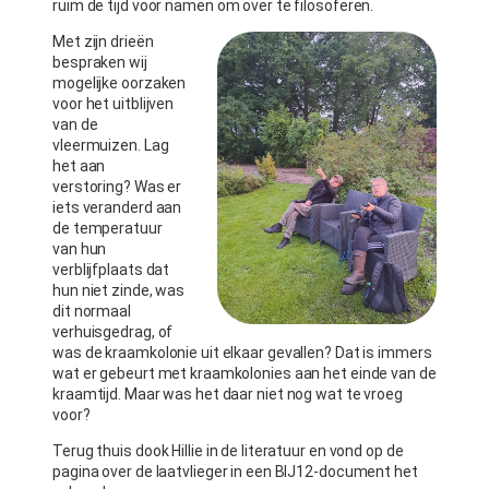
ruim de tijd voor namen om over te filosoferen.
Met zijn drieën
bespraken wij
mogelijke oorzaken
voor het uitblijven
van de
vleermuizen. Lag
het aan
verstoring? Was er
iets veranderd aan
de temperatuur
van hun
verblijfplaats dat
hun niet zinde, was
dit normaal
verhuisgedrag, of
was de kraamkolonie uit elkaar gevallen? Dat is immers
wat er gebeurt met kraamkolonies aan het einde van de
kraamtijd. Maar was het daar niet nog wat te vroeg
voor?
Terug thuis dook Hillie in de literatuur en vond op de
pagina over de laatvlieger in een BIJ12-document het