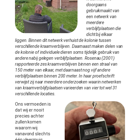
doorgaans
gebruikmaakt van
een netwerk van
meerdere
verblijfplaatsen die
dicht bij elkaar
liggen. Binnen dit netwerk verhuist de kolonie tussen
verschillende kraamverblijven. Daarnaast maken delen van
de kolonie of individuele dieren soms tijdelijk gebruik van
andere nabij gelegen verblijfplaatsen. Rosenau (2001)
rapporteerde zes kraamverblijven binnen een straal van
150 meter van elkaar, met daarnaast nog vijf andere
verblijfplaatsen binnen 200 meter. In haar proefschrift
verwijst zij naar meerdere onderzoeken waarin netwerken
van kraamverblijfplaatsen varieerden van vier tot wel 31
verschillende locaties.
Ons vermoeden is
dat wij er nooit
precies achter
zullen komen
waarom wij
vanavond slechts
één vleermuis