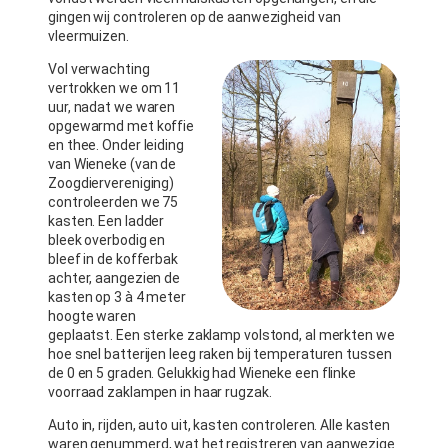
gingen wij controleren op de aanwezigheid van
vleermuizen.
Vol verwachting
vertrokken we om 11
uur, nadat we waren
opgewarmd met koffie
en thee. Onder leiding
van Wieneke (van de
Zoogdiervereniging)
controleerden we 75
kasten. Een ladder
bleek overbodig en
bleef in de kofferbak
achter, aangezien de
kasten op 3 à 4 meter
hoogte waren
geplaatst. Een sterke zaklamp volstond, al merkten we
hoe snel batterijen leeg raken bij temperaturen tussen
de 0 en 5 graden. Gelukkig had Wieneke een flinke
voorraad zaklampen in haar rugzak.
Auto in, rijden, auto uit, kasten controleren. Alle kasten
waren genummerd, wat het registreren van aanwezige