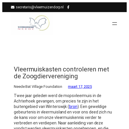
Ga
secretaris@vleermuizendorp.nl
naar
de
inhoud
Vleermuiskasten controleren met
de Zoogdiervereniging
Neede Bat Village Foundation
maart 17, 2025
Twee jaar geleden werd de mopsvleermuis in de
Achterhoek gevangen, om precies te zijn in het
buitengebied van Winterswijk (
bron
). Een geweldige
gebeurtenis in vleermuisland en voor ons deed zich nu
de kans voor om onze vleermuiskennis verder te
verbreden en verdiepen. Naar aanleiding van deze
vondst werden vleermuiskasten opgehangen, en die