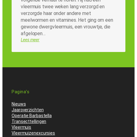
vleermuis twee weken lang verzorgd en
verzorgde haar onder andere met
meelwormen en vitamines. Het ging om een
gewone dwergvleermuis, een vrouwtje, die
afgelopen…
Lees meer
Pagina’s
Nieuws
Jaaroverzichten
Operatie Barbastella
Transecttellingen
Vleermuis
Vleermuizenexcursies