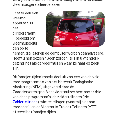
vleermuisgerelateerde zaken.
Er stak ook een
vreemd
apparaat uit
het
bijrijdersraam
– bedoeld om
vleermuisgelui
den op te
nemen, die later op de computer worden geanalyseerd.
Heeft u hen gezien? Geen zorgen: zij zijn u vriendelijk
gezind, net als de vleermuizen waar ze naar op zoek
zijn.
Dit ‘rondjes rijden’ maakt deel uit van een van de vele
meetprogramma’s van het Netwerk Ecologische
Monitoring (NEM), uitgevoerd door de
Zoogdiervereniging. Voor vleermuizen bestaan er drie
van deze programma’s: de zoldertellingen (zie:
Zoldertellingen
), wintertellingen (waar wij niet aan
meedoen), en de Vleermuis Traject Tellingen (VTT),
oftewel het ‘rondjes rijden’.