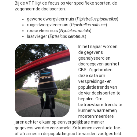
Bij de VTT ligt de focus op vier specifieke soorten, de
zogenoemde doelsoorten:
gewone dwergvleermuis (
Pipistrellus pipistrellus
)
ruige dwergvleermuis (
Pipistrellus nathusii
)
rosse vleermuis (
Nyctalus noctula
)
laatvlieger (
Eptesicus serotinus
)
In het najaar worden
de gegevens
geanalyseerd en
doorgegeven aan het
CBS. Zij gebruiken
deze data om
verspreidings- en
populatietrends van
de vier doelsoorten te
bepalen. Om
betrouwbare trends te
kunnen waarnemen,
moeten meerdere
jaren achter elkaar op een vergelijkbare manier
gegevens worden verzameld. Zo kunnen eventuele toe-
of afnames in de populatiegrootte worden vastgesteld.