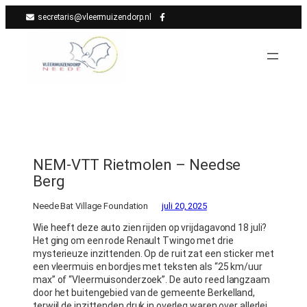
Ga
secretaris@vleermuizendorp.nl
naar
de
inhoud
NEM-VTT Rietmolen – Needse
Berg
Neede Bat Village Foundation
juli 20, 2025
Wie heeft deze auto zien rijden op vrijdagavond 18 juli?
Het ging om een rode Renault Twingo met drie
mysterieuze inzittenden. Op de ruit zat een sticker met
een vleermuis en bordjes met teksten als “25 km/uur
max” of “Vleermuisonderzoek”. De auto reed langzaam
door het buitengebied van de gemeente Berkelland,
terwijl de inzittenden druk in overleg waren over allerlei