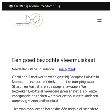
Ga
secretaris@vleermuizendorp.nl
naar
de
inhoud
Een goed bezochte vleermuiskast
Neede Bat Village Foundation
mei 5, 2024
Op vrijdag 3 mei waren wij te gast bij Camping Lolotte in
Neede, een natuur- en kindvriendelijke camping waar
Sharon en Aart al jaren de scepter zwaaien. We
bezoeken Lolotte al meerdere jaren en net als bij onze
voorgaande bezoeken waren er enthousiaste kinderen
aanwezig – zeer enthousiast.
Het was mooi om te horen dat één meisje al meerdere