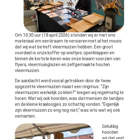
Om 10.30 uur (18 april 2026) stonden wij er met ons
materiaal om een kraam te versieren met al het moois
dat wij wat betreft vleermuizen hebben. Een groot
voordeel is onze koffer op wieltjes: openklappen en
binnen de kortste keren was onze kraam voorzien van
flyers, vleermuisglazen en zelfgemaakte houten
vleermuizen.
De aandacht werd vooral getrokken door de twee
opgezette vleermuizen naast een ringmus. “Zijn
vleermuizen werkelijk zo klein?” kregen wij regelmatig te
horen. Wat wij ook hoorden, was dat mensen de tandjes
en de kleine kraaloogjes zo schattig vonden. “Eigenlijk
zijn vleermuizen zo eng nog niet,” was iets wat wij ook
vernamen.
Gelukkig
hoorden
wij dat veel