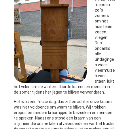
mensen
ze ’s
zomers
om het
huis heen
zagen
vliegen.
Dus
ondanks
alle
uitdaginge
n waar
vleermuize
n voor
staan, lukt
het velen om de winters door te komen en mensen in
de zomer tijdens het jagen te blijven verwonderen.
Het was een frisse dag, dus zitten achter onze kraam
was niet voldoende om warm te blijven. Wij trokken
eropuit om andere kraampjes te bezoeken en mensen
te spreken. Naast ons stond een kraam van een
mijnheer die uit metalen afvalonderdelen van heftrucks
de meest prachtige kunstwerken wist te maken, terwijl