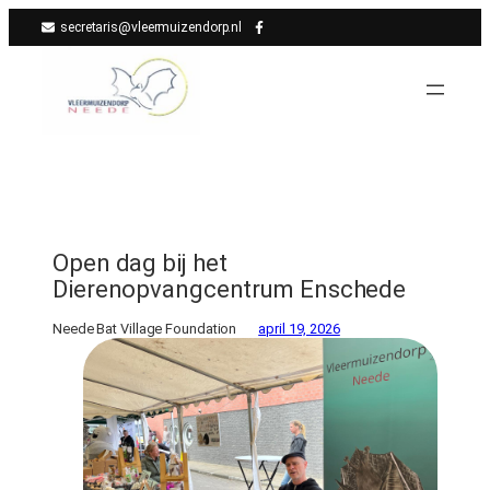
Ga
secretaris@vleermuizendorp.nl
naar
de
inhoud
Open dag bij het
Dierenopvangcentrum Enschede
Neede Bat Village Foundation
april 19, 2026