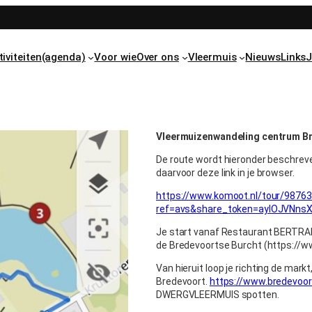
tiviteiten(agenda)
Voor wie
Over ons
Vleermuis
Nieuws
Links
J
Vleermuizenwandeling centrum B
De route wordt hieronder beschreve
daarvoor deze link in je browser.
https://www.komoot.nl/tour/9876
ref=avs&share_token=ayIOJVNn
Je start vanaf Restaurant BERTRAM,
de Bredevoortse Burcht (https://ww
Van hieruit loop je richting de markt
Bredevoort.
https://www.bredevoort
DWERGVLEERMUIS spotten.