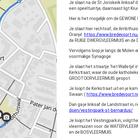
Je slaat na de St Joriskerk linksaf 
een speeltuintje, daarnaast ligt Kr
Hier is het mogelijk om de GEWON
Je slaat hier rechtsaf, de Ambthuisw
Oranje’.
https://www.bredevoort.n
de RUIGE DWERGVLEERMUIS en de 
Vervolgens loop je langs de Molen en
voormalige Synagoge.
Je slaat het straatje ‘het Walletje’ 
Kerkstraat, waar de oude katholieke
GROOTOORVLEERMUIS gespot.
Je loopt de Kerkstraat uit en je ko
Swaan. (
https://www.bredevoort
Dan ga je linksaf de Landstraat in, 
doen/vestingpark-st-bernardus/
Je loopt het Vestingpark in, volgt h
vleermuizen voor: de WATERVLEE
en de BOSVLEERMUIS.