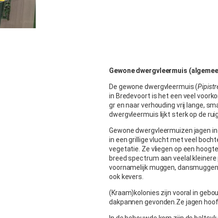
Gewone dwergvleermuis (algemee
De gewone dwergvleermuis (
Pipistr
in Bredevoort is het een veel voork
gr en naar verhouding vrij lange, s
dwergvleermuis lijkt sterk op de ru
Gewone dwergvleermuizen jagen in g
in een grillige vlucht met veel boch
vegetatie. Ze vliegen op een hoogt
breed spectrum aan veelal kleinere 
voornamelijk muggen, dansmuggen, 
ook kevers.
(Kraam)kolonies zijn vooral in geb
dakpannen gevonden.Ze jagen hoofdza