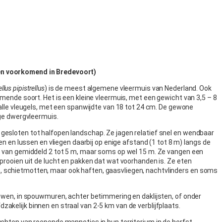
n voorkomend in Bredevoort)
ellus pipistrellus
) is de meest algemene vleermuis van Nederland. Ook
omende soort. Het is een kleine vleermuis, met een gewicht van 3,5 – 8
malle vleugels, met een spanwijdte van 18 tot 24 cm. De gewone
ige dwergvleermuis.
esloten tot halfopen landschap. Ze jagen relatief snel en wendbaar
ten en lussen en vliegen daarbij op enige afstand (1 tot 8 m) langs de
e van gemiddeld 2 tot 5 m, maar soms op wel 15 m. Ze vangen een
prooien uit de lucht en pakken dat wat voorhanden is. Ze eten
schietmotten, maar ook haften, gaasvliegen, nachtvlinders en soms
ouwen, in spouwmuren, achter betimmering en daklijsten, of onder
kelijk binnen en straal van 2-5 km van de verblijfplaats.