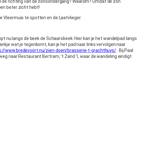
in de richting van de zonsondergang? Waarom? Omdat de zon
en beter zicht hebt!
e Vleermuis te spotten en de Laatvlieger.
loopt nu langs de beek de Schaarsbeek. Hier kan je het wandelpad langs
bankje wat je tegenkomt, kan je het pad naar links vervolgen naar
s://www.bredevoort.nu/zien-doen/brasserie-t-grachthuys/
. Bij Paal
e weg naar Restaurant Bertram, ’t Zand 1, waar de wandeling eindigt.