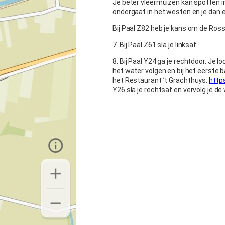
Je beter vleermuizen kan spotten 
ondergaat in het westen en je dan e
Bij Paal Z82 heb je kans om de Ross
7. Bij Paal Z61 sla je linksaf.
8. Bij Paal Y24 ga je rechtdoor. Je 
het water volgen en bij het eerste 
het Restaurant ’t Grachthuys.
http
Y26 sla je rechtsaf en vervolg je d