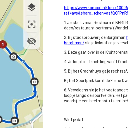
https://www.komoot.nl/tour/1009
ref=avs&share_token=asfQCFPn
1.Je start vanaf Restaurant BERTRA
doen/restaurant-bertram/ (Wandel
2. Bij stadsbrouwerij de Borghman
borghman/
sla je linksaf en je vervo
3. Deze gaat over in de Kruittorenstr
4. Je loopt in de richting van ’t Gr
5. Bij het Grachthuys ga je rechtsaf
Bij het Sportpark komt de kleine Dw
6. Vervolgens sla je het voetgangers
loop je langs de sportvelden. Het p
waarbij je een heel mooi uitzicht heb
Wist je dat: