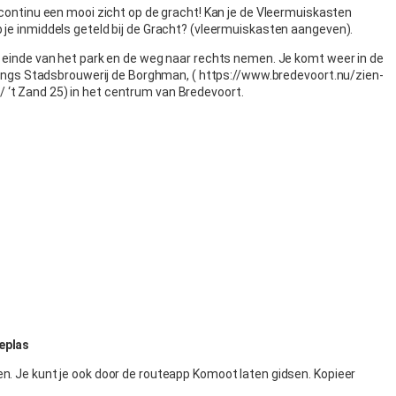
 continu een mooi zicht op de gracht! Kan je de Vleermuiskasten
 je inmiddels geteld bij de Gracht? (vleermuiskasten aangeven).
t einde van het park en de weg naar rechts nemen. Je komt weer in de
 langs Stadsbrouwerij de Borghman, ( https://www.bredevoort.nu/zien-
‘t Zand 25) in het centrum van Bredevoort.
eplas
n. Je kunt je ook door de routeapp Komoot laten gidsen. Kopieer