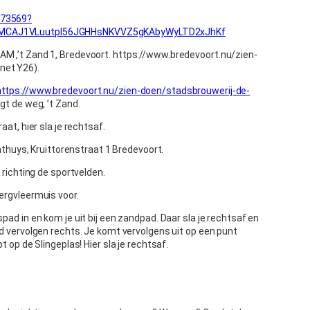
673569?
RMCAJ1VLuutpl56JGHHsNKVVZ5gKAbyWyLTD2xJhKf
M ,’t Zand 1, Bredevoort. https://www.bredevoort.nu/zien-
net Y26).
https://www.bredevoort.nu/zien-doen/stadsbrouwerij-de-
lgt de weg, ’t Zand.
aat, hier sla je rechtsaf.
achthuys, Kruittorenstraat 1 Bredevoort.
, richting de sportvelden.
ergvleermuis voor.
pad in en kom je uit bij een zandpad. Daar sla je rechtsaf en
ad vervolgen rechts. Je komt vervolgens uit op een punt
t op de Slingeplas! Hier sla je rechtsaf.