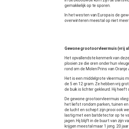
In de bebouwde kom zijn de baltsvl
gemakkelijk op te sporen.
In het westen van Europa is de ge
overwinteren meestal op niet meer
Gewone grootoorvleermuis (vrij 
Het opvallendste kenmerk van deze 
plooien ze die oren onder hun vleug
rond om de Molen Prins van Oranje
Het is een middelgrote vleermuis m
de 5 en 12 gram. Ze hebben vrij grot
de buik is lichter gekleurd. Hij hee
De gewone grootoorvleermuis vliegt 
het liefst rondom parken, tuinen en g
de lucht en schept zijn prooi ook w
lastig met een batdetector op te va
jagen. Hij blijft in de buurt van zij
krijgen meestal maar 1 jong. 20 jaa