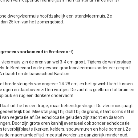
uchten van roepende mannetjes in hun territorium in de herfst
wone dwergvleermuis hoofdzakelijk een standvleermuis. Ze
 dan 25 km van het zomergebied.
algemeen voorkomend in Bredevoort)
vleermuis zijn de oren van wel 3-4 cm groot. Tijdens de winterslaap
els. In Bredevoort is de gewone grootoorvleermuis onder eer gespot
 Ambacht en de basisschool Bastion.
et brede vleugels van ongeeer 24-28 cm, en het gewicht licht tussen
e ogen en daarboven zitten wratjes. De vacht is geelbruin tot bruin en
ft op buik en rug een donkere ondervacht.
laat uit, het is een trage, maar behendige vlieger. De vleermuis jaagt
edeeltelijk bos. Meestal jaagt hij dicht bij de grond, staat soms stil in
el van vegetatie af. De echolocatie geluiden zijn zacht en daarom
ngen. Door zijn grote oren kan hij eventueel ook zonder echolocatie
n vaste verblijfplaats (kerken, kelders, spouwmuren en holle bomen). Ze
r is de maximumleeftijd, meestal worden ze aanzienlijk minder oud.