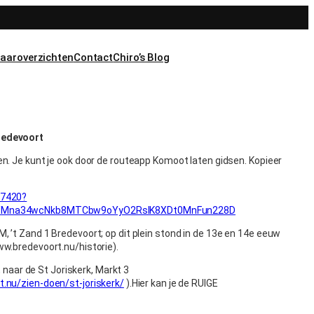
aaroverzichten
Contact
Chiro’s Blog
redevoort
n. Je kunt je ook door de routeapp Komoot laten gidsen. Kopieer
37420?
sXMna34wcNkb8MTCbw9oYyO2RsIK8XDt0MnFun228D
 ’t Zand 1 Bredevoort; op dit plein stond in de 13e en 14e eeuw
w.bredevoort.nu/historie).
, naar de St Joriskerk, Markt 3
.nu/zien-doen/st-joriskerk/
).Hier kan je de RUIGE